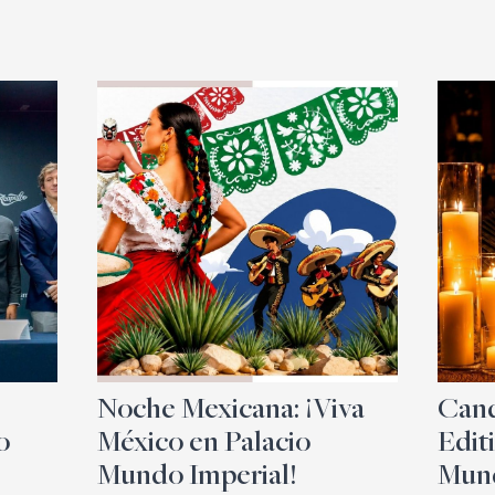
Noche Mexicana: ¡Viva
Cand
o
México en Palacio
Edit
Mundo Imperial!
Mund