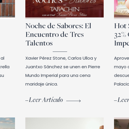
Noche de Sabores: El
Hot 
Encuentro de Tres
32%
Talentos
Impe
 al
Xavier Pérez Stone, Carlos Ulloa y
Aprove
rella
Juantxo Sánchez se unen en Pierre
mayo a
 su
Mundo Imperial para una cena
descue
maridaje única.
Palaci
Leer Artículo
Leer