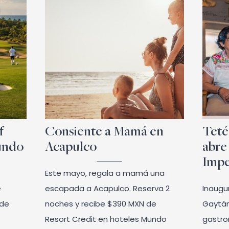
f
Consiente a Mamá en
Teté
undo
Acapulco
abre
Impe
Este mayo, regala a mamá una
e
escapada a Acapulco. Reserva 2
Inaugu
 de
noches y recibe $390 MXN de
Gaytán
Resort Credit en hoteles Mundo
gastro