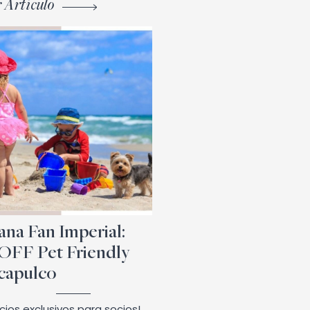
 Artículo
na Fan Imperial:
OFF Pet Friendly
capulco
cios exclusivos para socios!