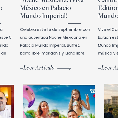
Noche Mexicana: ¡Viva
Candel
o
México en Palacio
Editio
Mundo Imperial!
Mundo 
 a
Celebra este 15 de septiembre con
Vive el C
este 5
una auténtica Noche Mexicana en
Edition es
undo
Palacio Mundo Imperial. Buffet,
Mundo Imp
o de
barra libre, mariachis y lucha libre.
música y e
Leer Artículo
Leer Ar