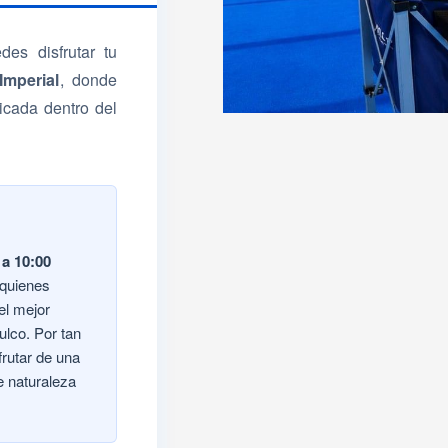
es disfrutar tu
mperial
, donde
cada dentro del
 a 10:00
 quienes
el mejor
lco. Por tan
frutar de una
e naturaleza