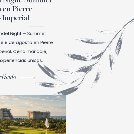
 Night: Summer
n en Pierre
Imperial
andel Night – Summer
te 8 de agosto en Pierre
erial. Cena maridaje,
xperiencias únicas.
tículo