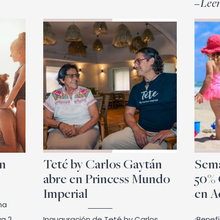
Leer
en
Teté by Carlos Gaytán
Sema
abre en Princess Mundo
50% 
Imperial
en A
na
va 2
Inauguración de Teté by Carlos
¡Benefi