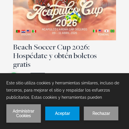
Beach Soccer Cup 2026:
Hospédate y obtén boletos
gratis
Vive el Beach Soccer Cup 2026 en Acapulco.
Reserva en Mundo Imperial y recibe un boleto
por persona. ¡Disfruta el mejor fútbol de playa
en la Arena GNP Seguros!
Leer Artículo
Reserva