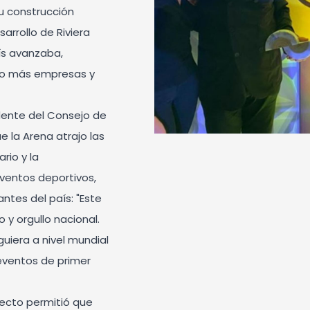
u construcción
arrollo de Riviera
ís avanzaba,
ndo más empresas y
dente del Consejo de
 la Arena atrajo las
rio y la
eventos deportivos,
ntes del país: "Este
y orgullo nacional.
uiera a nivel mundial
 eventos de primer
yecto permitió que