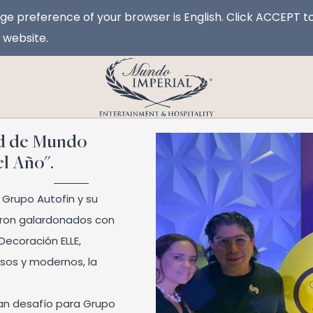
e preference of your browser is English. Click ACCEPT t
e website.
d de Mundo
l Año".
 Grupo Autofin y su
eron galardonados con
Decoración ELLE,
sos y modernos, la
ran desafío para Grupo