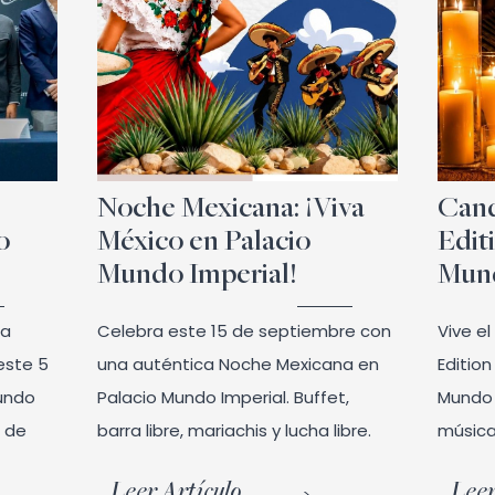
Noche Mexicana: ¡Viva
Cand
o
México en Palacio
Edit
Mundo Imperial!
Mund
 a
Celebra este 15 de septiembre con
Vive e
este 5
una auténtica Noche Mexicana en
Editio
undo
Palacio Mundo Imperial. Buffet,
Mundo 
o de
barra libre, mariachis y lucha libre.
música
Leer Artículo
Leer