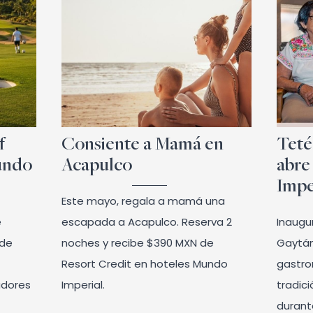
f
Consiente a Mamá en
Teté
undo
Acapulco
abre
Impe
Este mayo, regala a mamá una
e
escapada a Acapulco. Reserva 2
Inaugu
 de
noches y recibe $390 MXN de
Gaytán
Resort Credit en hoteles Mundo
gastro
adores
Imperial.
tradic
durante