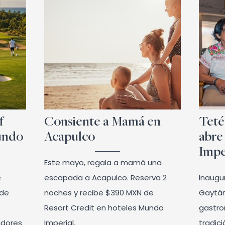
f
Consiente a Mamá en
Teté
undo
Acapulco
abre
Impe
Este mayo, regala a mamá una
e
escapada a Acapulco. Reserva 2
Inaugu
 de
noches y recibe $390 MXN de
Gaytán
Resort Credit en hoteles Mundo
gastro
adores
Imperial.
tradic