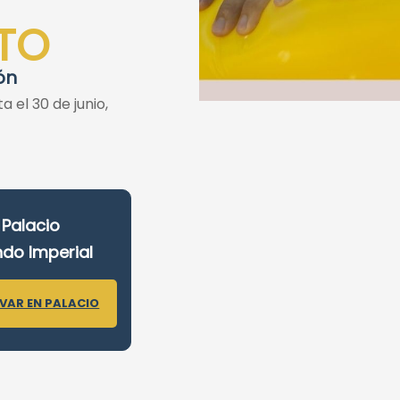
TO
ón
ta el 30 de junio,
Palacio
do Imperial
VAR EN PALACIO