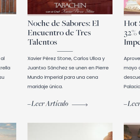
Noche de Sabores: El
Hot 
Encuentro de Tres
32%
Talentos
Impe
 al
Xavier Pérez Stone, Carlos Ulloa y
Aprove
rella
Juantxo Sánchez se unen en Pierre
mayo a
 su
Mundo Imperial para una cena
descue
maridaje única.
Palaci
Leer Artículo
Leer