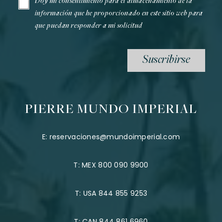
Doy mi consentimiento para el almacenamiento de la
información que he proporcionado en este sitio web para
que puedan responder a mi solicitud
Suscribirse
PIERRE MUNDO IMPERIAL
E:
reservaciones@mundoimperial.com
T:
MEX 800 090 9900
T:
USA 844 855 9253
T:
CAN 844 861 6960