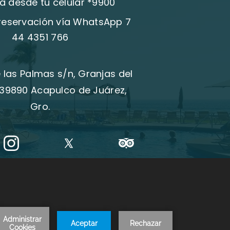
a desde tu celular *9900
 reservación vía WhatsApp 7
44 4351 766
 las Palmas s/n, Granjas del
39890 Acapulco de Juárez,
Gro.