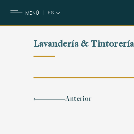
ES
MENÚ
EN
Lavandería & Tintorerí
Anterior