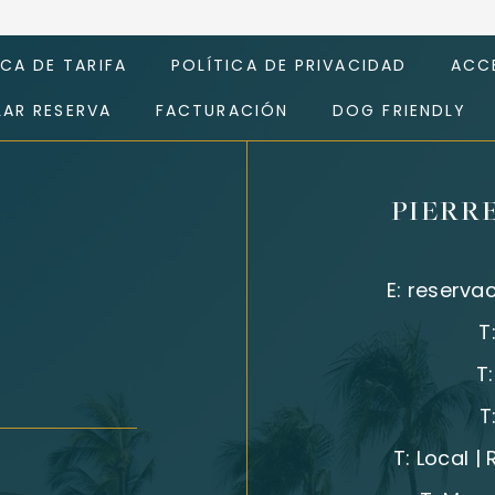
ICA DE TARIFA
POLÍTICA DE PRIVACIDAD
ACCE
AR RESERVA
FACTURACIÓN
DOG FRIENDLY
PIERR
E:
reserva
T
T
T
T:
Local |