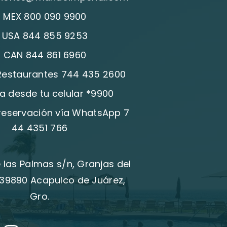
:
MEX 800 090 9900
:
USA 844 855 9253
:
CAN 844 861 6960
 Restaurantes 744 435 2600
a desde tu celular *9900
 reservación vía WhatsApp 7
44 4351 766
 las Palmas s/n, Granjas del
39890 Acapulco de Juárez,
Gro.