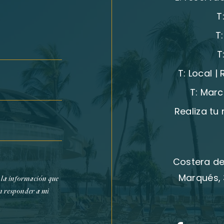
T
T
T
T:
Local |
T:
Marc
Realiza tu
Costera de
Marqués, 
 la información que
n responder a mi