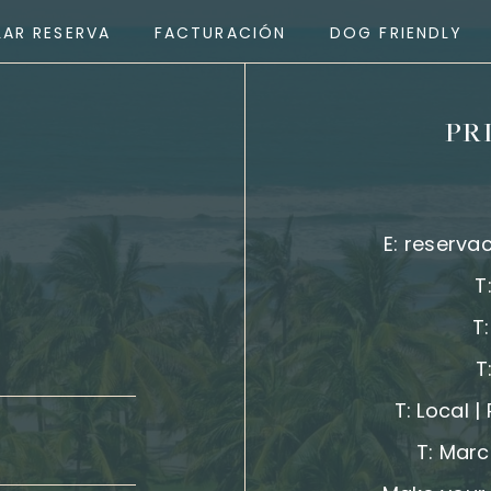
AR RESERVA
FACTURACIÓN
DOG FRIENDLY
PR
E:
reserva
T
T
T
T:
Local |
T:
Marc