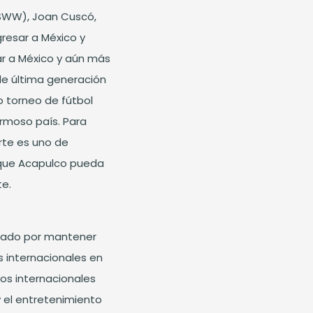
BSWW), Joan Cuscó,
esar a México y
r a México y aún más
e última generación
 torneo de fútbol
rmoso país. Para
orte es uno de
 que Acapulco pueda
te.
izado por mantener
s internacionales en
os internacionales
y el entretenimiento