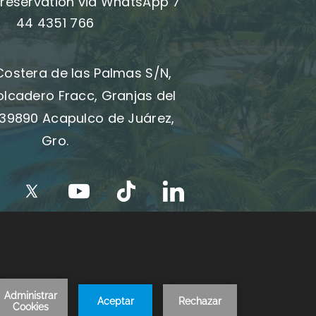
reservation via WhatsApp 7
44 4351 766
Costera de las Palmas S/N,
olcadero Fracc, Granjas del
39890 Acapulco de Juárez,
Gro.