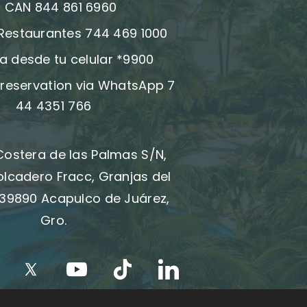
:
CAN 844 861 6960
 Restaurantes 744 469 1000
a desde tu celular *9900
reservation via WhatsApp 7
44 4351 766
Costera de las Palmas S/N,
olcadero Fracc, Granjas del
39890 Acapulco de Juárez,
Gro.