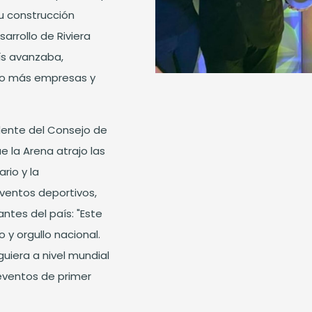
u construcción
arrollo de Riviera
ís avanzaba,
ndo más empresas y
dente del Consejo de
 la Arena atrajo las
rio y la
eventos deportivos,
ntes del país: "Este
y orgullo nacional.
uiera a nivel mundial
 eventos de primer