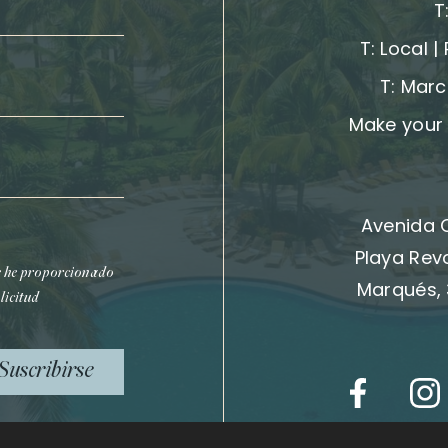
T
T:
Local |
T:
Marc
Make your 
Avenida 
Playa Rev
e he proporcionado
Marqués, 
licitud
Suscribirse