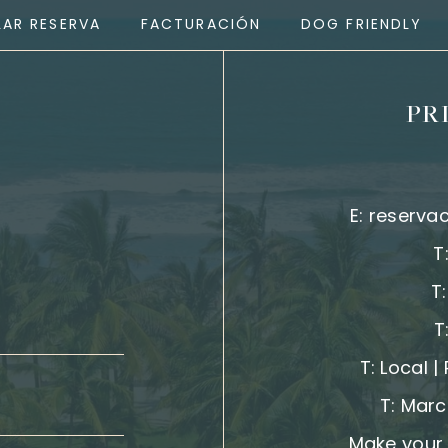
AR RESERVA
FACTURACIÓN
DOG FRIENDLY
PR
E:
reserva
T
T
T
T:
Local |
T:
Marc
Make your 