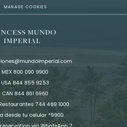
MANAGE COOKIES
INCESS MUNDO
IMPERIAL
ciones@mundoimperial.com
:
MEX 800 090 9900
:
USA 844 855 9253
:
CAN 844 861 6960
 Restaurantes 744 469 1000
a desde tu celular *9900
reservation via WhatsApp 7