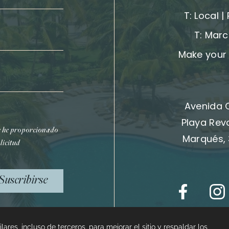
T:
Local |
T:
Marc
Make your 
Avenida 
Playa Rev
e he proporcionado
Marqués, 
licitud
Suscribirse