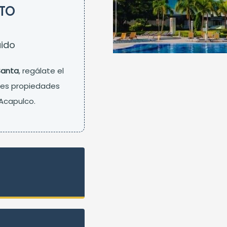
NTO
uido
Santa
, regálate el
res propiedades
 Acapulco.