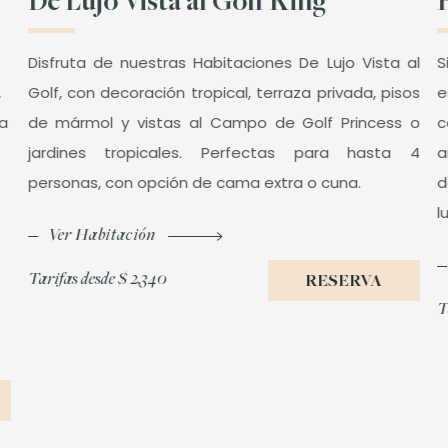
De Lujo Vista al Golf King
Disfruta de nuestras Habitaciones De Lujo Vista al
S
,
Golf, con decoración tropical, terraza privada, pisos
e
na
de mármol y vistas al Campo de Golf Princess o
c
jardines tropicales. Perfectas para hasta 4
a
personas, con opción de cama extra o cuna.
d
l
Ver Habitación
Tarifas desde
$ 2,340
RESERVA
T