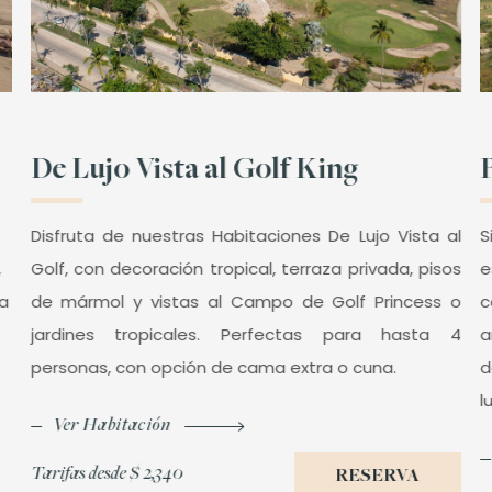
De Lujo Vista al Golf King
Disfruta de nuestras Habitaciones De Lujo Vista al
S
,
Golf, con decoración tropical, terraza privada, pisos
e
na
de mármol y vistas al Campo de Golf Princess o
c
jardines tropicales. Perfectas para hasta 4
a
personas, con opción de cama extra o cuna.
d
l
Ver Habitación
Tarifas desde
$ 2,340
RESERVA