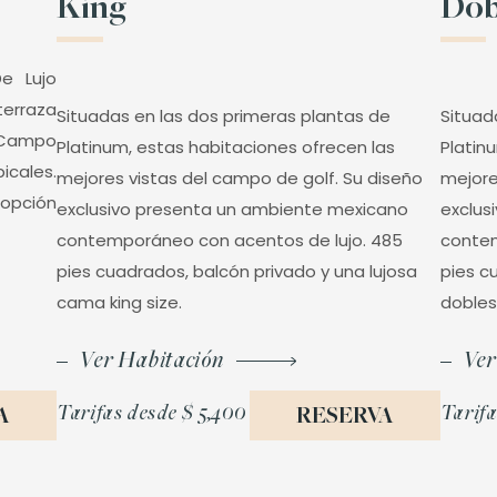
King
Dob
De Lujo
terraza
Situadas en las dos primeras plantas de
Situad
l Campo
Platinum, estas habitaciones ofrecen las
Platin
cales.
mejores vistas del campo de golf. Su diseño
mejore
 opción
exclusivo presenta un ambiente mexicano
exclus
contemporáneo con acentos de lujo. 485
contem
pies cuadrados, balcón privado y una lujosa
pies c
cama king size.
dobles
Ver Habitación
Ver
Tarifas desde
$ 5,400
Tarifa
A
RESERVA