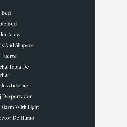
g Bed
ble Bed
den View
s And Slippers
 Fuerte
cha/Tabla De
char
less Internet
j Despertador
 Alarm With Light
ector De Humo