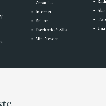
Rad
Zapatillas
Alar
Internet
 Y
Two
Balcón
Una
Escritorio Y Silla
Mini Nevera
ms
te...