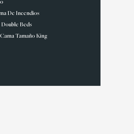
io
ma De Incendios
 Double Beds
 Cama Tamaño King