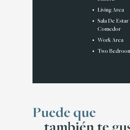
Living Area
Sala De Estar
Comedor
Work Area
Two Bedroo
Puede que
también te gus