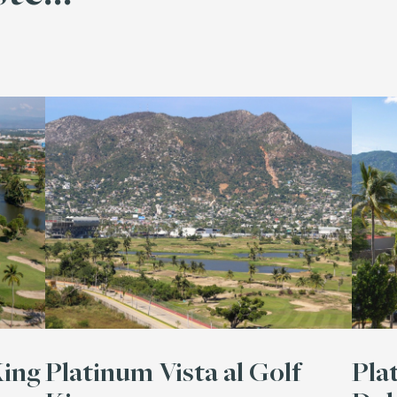
King
Platinum Vista al Golf
Pla