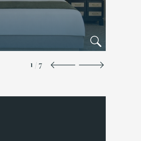
1
/
7