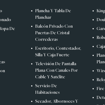
do
Plancha Y Tabla De
Kin
Planchar
ionado
Dou
Balcón Privado Con
Ropa De
Gar
Puertas De Cristal
Robe
Correderas
Caja
Escritorio, Contestador,
Silla Y Caja Fuerte
Plan
cas
Plan
Televisión De Pantalla
Plana Con Canales Por
Con
Wire
Cable Y Satélite
Relo
Servicio De
Fire
Habitaciones
Det
Secador, Albornoces Y