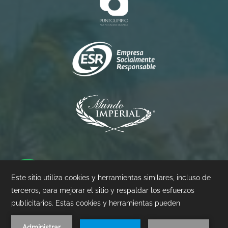
Princess
Palacio
Pierre
©
2026
- Mundo Imperial | Diseñado por
Amadeus