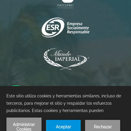
Princess
Palacio
Pierre
©
2026
- Mundo Imperial | Diseñado por
Amadeus