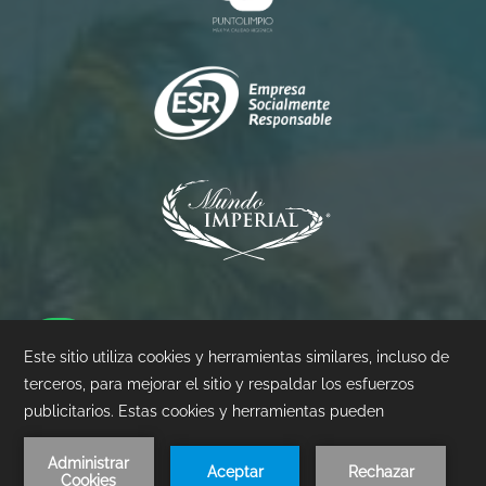
Princess
Palacio
Pierre
©
2026
- Mundo Imperial | Diseñado por
Amadeus