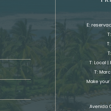
PR
E:
reserva
T
T
T
T:
Local |
T:
Marc
Make your 
Avenida 