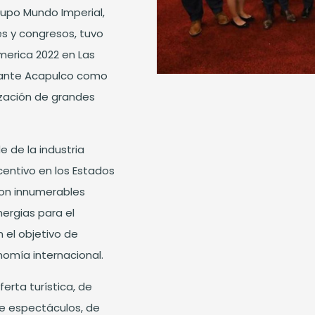
rupo Mundo Imperial,
nes y congresos, tuvo
merica 2022 en Las
amante Acapulco como
ización de grandes
 de la industria
centivo en los Estados
con innumerables
ergias para el
 el objetivo de
nomía internacional.
erta turística, de
de espectáculos, de