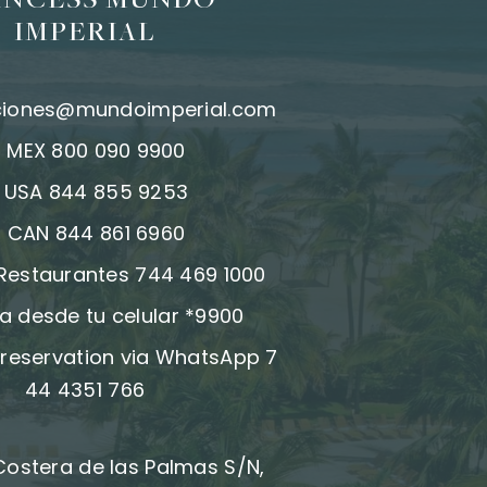
INCESS MUNDO
IMPERIAL
ciones@mundoimperial.com
:
MEX 800 090 9900
:
USA 844 855 9253
:
CAN 844 861 6960
 Restaurantes 744 469 1000
a desde tu celular *9900
reservation via WhatsApp 7
44 4351 766
Costera de las Palmas S/N,