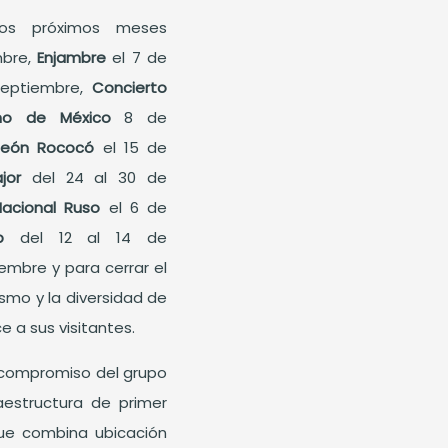
los próximos meses
bre,
Enjambre
el 7 de
septiembre,
Concierto
no de México
8 de
teón Rococó
el 15 de
ajor
del 24 al 30 de
Nacional Ruso
el 6 de
up
del 12 al 14 de
iembre y
para cerrar el
ismo y la diversidad de
 a sus visitantes.
 compromiso del grupo
aestructura de primer
 que combina ubicación