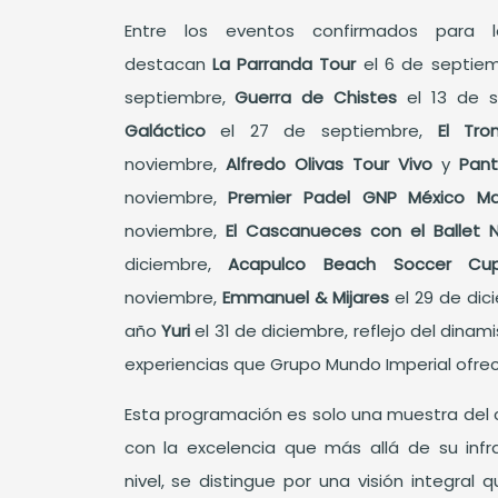
Entre los eventos confirmados para 
destacan
La Parranda Tour
el 6 de septiem
septiembre,
Guerra de Chistes
el 13 de 
Galáctico
el 27 de septiembre,
El Tro
noviembre,
Alfredo Olivas Tour Vivo
y
Pan
noviembre,
Premier Padel GNP México M
noviembre,
El Cascanueces con el Ballet 
diciembre,
Acapulco Beach Soccer C
noviembre,
Emmanuel & Mijares
el 29 de dic
año
Yuri
el 31 de diciembre, reflejo del dinam
experiencias que Grupo Mundo Imperial ofrece
Esta programación es solo una muestra del
con la excelencia que más allá de su infr
nivel, se distingue por una visión integral