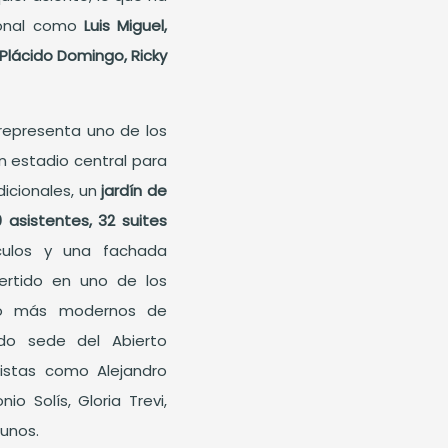
cional como
Luis Miguel,
 Plácido Domingo, Ricky
representa uno de los
 estadio central para
icionales, un
jardín de
0 asistentes, 32 suites
culos y una fachada
ertido en uno de los
nto más modernos de
ido sede del Abierto
istas como Alejandro
o Solís, Gloria Trevi,
gunos.