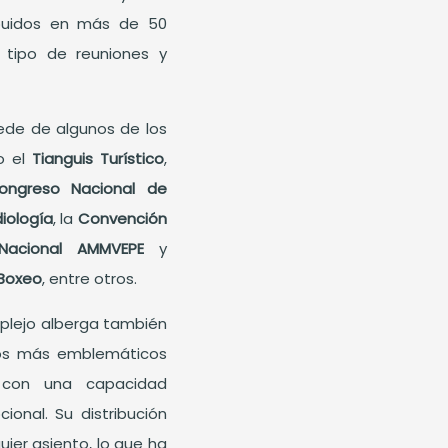
ribuidos en más de 50
 tipo de reuniones y
sede de algunos de los
o el
Tianguis Turístico
,
ongreso Nacional de
iología
, la
Convención
Nacional AMMVEPE
y
 Boxeo
, entre otros.
mplejo alberga también
tos más emblemáticos
 con una capacidad
onal. Su distribución
ier asiento, lo que ha