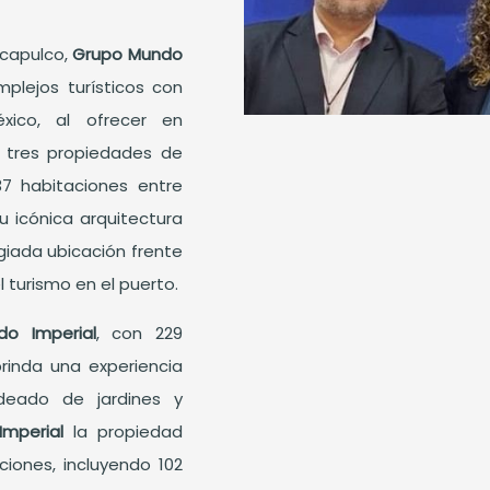
Acapulco,
Grupo Mundo
lejos turísticos con
ico, al ofrecer en
n tres propiedades de
37 habitaciones entre
su icónica arquitectura
giada ubicación frente
l turismo en el puerto.
do Imperial
, con 229
brinda una experiencia
deado de jardines y
Imperial
la propiedad
iones, incluyendo 102