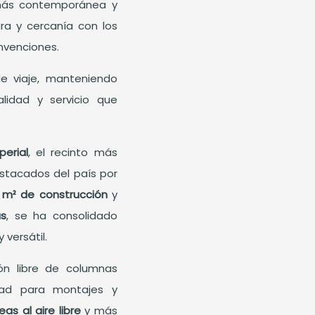
 más contemporánea y
ura y cercanía con los
nvenciones.
de viaje, manteniendo
lidad y servicio que
erial
, el recinto más
stacados del país por
 m² de construcción
y
as
, se ha consolidado
versátil.
ón libre de columnas
idad para montajes y
as al aire libre
y más