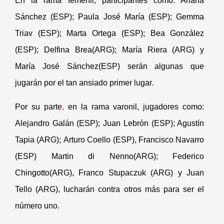
En la rama femenil, participantes como: Ariana
Sánchez (ESP); Paula José María (ESP); Gemma
Triav (ESP); Marta Ortega (ESP); Bea Gonzá
lez
(ESP); Delfina Brea(ARG); Mar
ía Riera (ARG) y
María José Sánchez(ESP) serán algunas que
jugarán por el tan ansiado primer lugar.
Por su parte
,
en la rama varonil, jugadores como:
Alejandro Galá
n (ESP); Juan Lebr
ó
n (ESP); Agust
í
n
Tapia (ARG);
Arturo Coello (ESP), Francisco Navarro
(ESP)
Martin di Nenno(ARG); Federico
Chingotto(ARG)
, Franco Stupaczuk (ARG) y Juan
Tello (ARG), lucharán contra otros más para ser el
nú
mero uno.