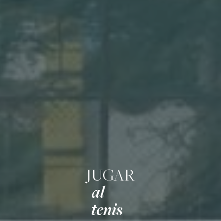
JUGAR
al
tenis