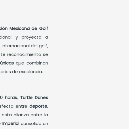
ción Mexicana de Golf
cional y proyecta a
nternacional del golf,
ste reconocimiento se
 únicas
que combinan
narios de excelencia.
00 horas
,
Turtle Dunes
erfecta entre
deporte,
 esta alianza entre la
 Imperial
consolida un