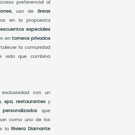
acceso preferencial al
iones
, uso de
áreas
sivos en la propuesta
escuentos especiales
ión en
torneos privados
rtalecer la comunidad
de vida que combina
 exclusividad con un
s
,
spa
,
restaurantes
y
s personalizados
que
onan como uno de los
de la
Riviera Diamante