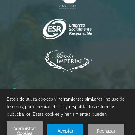
Princess
Palacio
Pierre
©
2026
- Mundo Imperial | Diseñado por
Amadeus