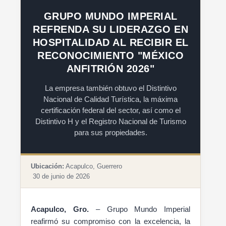
GRUPO MUNDO IMPERIAL
REFRENDA SU LIDERAZGO EN
HOSPITALIDAD AL RECIBIR EL
RECONOCIMIENTO "MÉXICO
ANFITRIÓN 2026"
La empresa también obtuvo el Distintivo
Nacional de Calidad Turística, la máxima
certificación federal del sector, así como el
Distintivo H y el Registro Nacional de Turismo
para sus propiedades.
Ubicación:
Acapulco, Guerrero
30 de junio de 2026
Acapulco, Gro.
– Grupo Mundo Imperial
reafirmó su compromiso con la excelencia, la