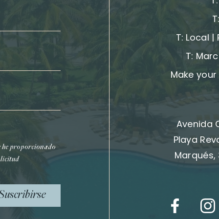
T
T
T:
Local |
T:
Marc
Make your 
Avenida 
Playa Rev
e he proporcionado
Marqués, 
licitud
Suscribirse