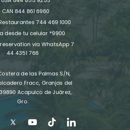
:
USA 844 855 9253
:
CAN 844 861 6960
 Restaurantes 744 469 1000
a desde tu celular *9900
reservation via WhatsApp 7
44 4351 766
Costera de las Palmas S/N,
olcadero Fracc, Granjas del
39890 Acapulco de Juárez,
Gro.