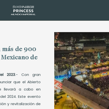
n más de 900
o Mexicano de
del 2023
.- Con gran
nciar que el Abierto
 llevará a cabo en
del 2024. Este evento
ón y revitalización de