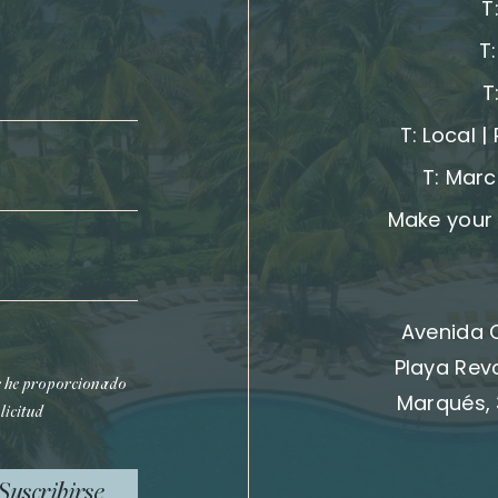
T
T
T
T:
Local |
T:
Marc
Make your 
Avenida 
Playa Rev
e he proporcionado
Marqués, 
licitud
Suscribirse