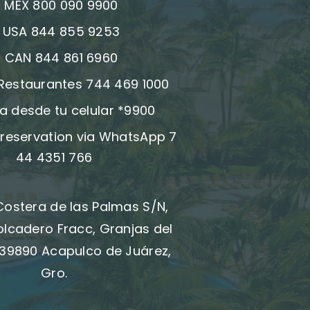
:
MEX 800 090 9900
:
USA 844 855 9253
:
CAN 844 861 6960
 Restaurantes 744 469 1000
a desde tu celular *9900
reservation via WhatsApp 7
44 4351 766
Costera de las Palmas S/N,
olcadero Fracc, Granjas del
39890 Acapulco de Juárez,
Gro.