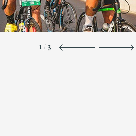
1
/
3