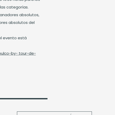
las categorías.
ganadores absolutos,
ores absolutos del
el evento está
ulco-by- tour-de-