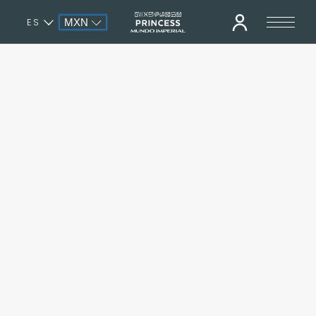
ES
MXN
EN