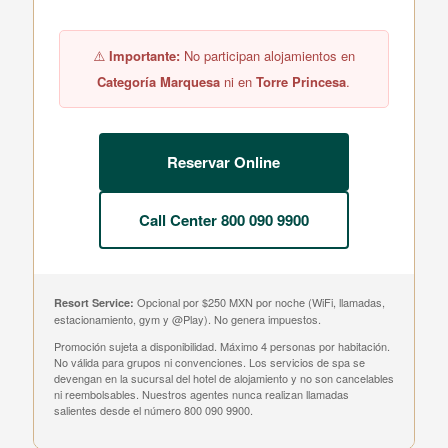
⚠️
Importante:
No participan alojamientos en
Categoría Marquesa
ni en
Torre Princesa
.
Reservar Online
Call Center 800 090 9900
Opcional por $250 MXN por noche (WiFi, llamadas,
Resort Service:
estacionamiento, gym y @Play). No genera impuestos.
Promoción sujeta a disponibilidad. Máximo 4 personas por habitación.
No válida para grupos ni convenciones. Los servicios de spa se
devengan en la sucursal del hotel de alojamiento y no son cancelables
ni reembolsables. Nuestros agentes nunca realizan llamadas
salientes desde el número 800 090 9900.