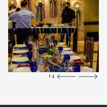
1
/
4