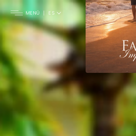
ES
MENÚ
EN