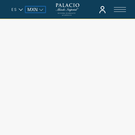
ES
MXN
EN